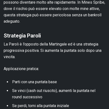
possono diventare molto alte rapidamente. In Mines Spribe,
dove il rischio può essere elevato con molte mine attive,
questa strategia può essere pericolosa senza un bankroll
adeguato.
Strategia Paroli
La Paroli è l’opposto della Martingale ed è una strategia
progressiva positiva. Si aumenta la puntata solo dopo una
vincita.
Applicazione pratica:
Parti con una puntata base
Se vinci (cash out riuscito), aumenti la puntata nel
round successivo
Se perdi, torni alla puntata iniziale