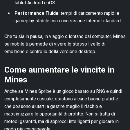
tablet Android e iOS.
Performance Fluida:
tempi di caricamento rapidi e
gameplay stabile con connessione Internet standard.
Che tu sia in pausa, in viaggio o lontano dal computer, Mines
su mobile ti permette di vivere lo stesso livello di
emozione e controllo della versione desktop.
Come aumentare le vincite in
Mines
Anche se Mines Spribe è un gioco basato su RNG e quindi
completamente casuale, esistono alcune buone pratiche
che possono aiutarti a gestire meglio il rischio e
massimizzare le opportunità di profitto. Non si tratta di
metodi garantiti, ma di approcci intelligenti per giocare in
modo più consapevole.