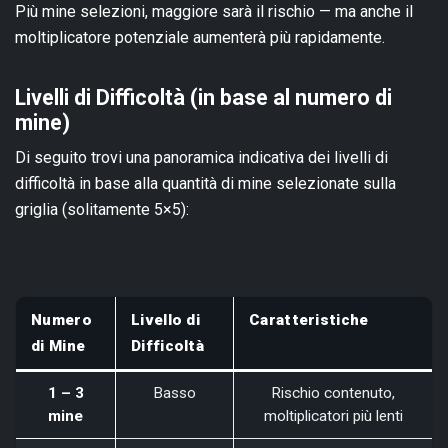
Più mine selezioni, maggiore sarà il rischio — ma anche il
moltiplicatore potenziale aumenterà più rapidamente.
Livelli di Difficoltà (in base al numero di
mine)
Di seguito trovi una panoramica indicativa dei livelli di
difficoltà in base alla quantità di mine selezionate sulla
griglia (solitamente 5×5):
Numero
Livello di
Caratteristiche
di Mine
Difficoltà
1 – 3
Basso
Rischio contenuto,
mine
moltiplicatori più lenti