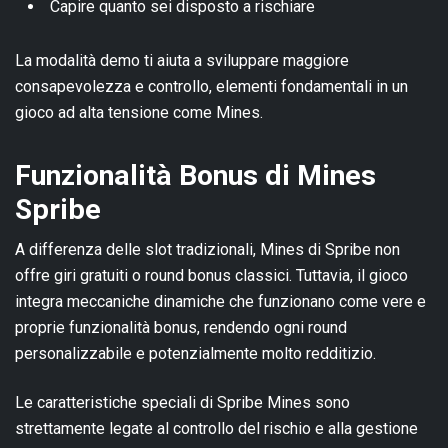
Capire quanto sei disposto a rischiare
La modalità demo ti aiuta a sviluppare maggiore
consapevolezza e controllo, elementi fondamentali in un
gioco ad alta tensione come Mines.
Funzionalità Bonus di Mines
Spribe
A differenza delle slot tradizionali, Mines di Spribe non
offre giri gratuiti o round bonus classici. Tuttavia, il gioco
integra meccaniche dinamiche che funzionano come vere e
proprie funzionalità bonus, rendendo ogni round
personalizzabile e potenzialmente molto redditizio.
Le caratteristiche speciali di Spribe Mines sono
strettamente legate al controllo del rischio e alla gestione