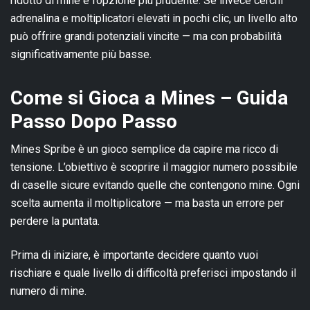
ridotto di mine è l’opzione più prudente. Se invece cerchi
adrenalina e moltiplicatori elevati in pochi clic, un livello alto
può offrire grandi potenziali vincite — ma con probabilità
significativamente più basse.
Come si Gioca a Mines – Guida
Passo Dopo Passo
Mines Spribe è un gioco semplice da capire ma ricco di
tensione. L’obiettivo è scoprire il maggior numero possibile
di caselle sicure evitando quelle che contengono mine. Ogni
scelta aumenta il moltiplicatore — ma basta un errore per
perdere la puntata.
Prima di iniziare, è importante decidere quanto vuoi
rischiare e quale livello di difficoltà preferisci impostando il
numero di mine.