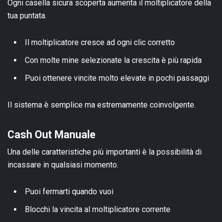
Ogni casella sicura scoperta aumenta il moltiplicatore della
tua puntata.
Il moltiplicatore cresce ad ogni clic corretto
Con molte mine selezionate la crescita è più rapida
Puoi ottenere vincite molto elevate in pochi passaggi
Il sistema è semplice ma estremamente coinvolgente.
Cash Out Manuale
Una delle caratteristiche più importanti è la possibilità di
incassare in qualsiasi momento.
Puoi fermarti quando vuoi
Blocchi la vincita al moltiplicatore corrente