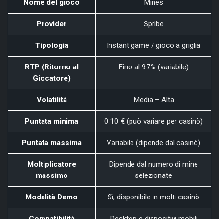
Nome del gioco
Mines
Provider
Spribe
Tipologia
Instant game / gioco a griglia
RTP (Ritorno al
Fino al 97% (variabile)
Giocatore)
Volatilità
Media – Alta
Puntata minima
0,10 € (può variare per casinò)
Puntata massima
Variabile (dipende dal casinò)
Moltiplicatore
Dipende dal numero di mine
massimo
selezionate
Modalità Demo
Sì, disponibile in molti casinò
Compatibilità
Desktop e dispositivi mobili