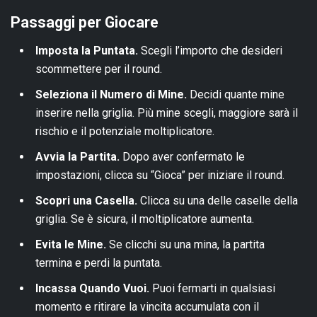
Passaggi per Giocare
Imposta la Puntata.
Scegli l’importo che desideri
scommettere per il round.
Seleziona il Numero di Mine.
Decidi quante mine
inserire nella griglia. Più mine scegli, maggiore sarà il
rischio e il potenziale moltiplicatore.
Avvia la Partita.
Dopo aver confermato le
impostazioni, clicca su “Gioca” per iniziare il round.
Scopri una Casella.
Clicca su una delle caselle della
griglia. Se è sicura, il moltiplicatore aumenta.
Evita le Mine.
Se clicchi su una mina, la partita
termina e perdi la puntata.
Incassa Quando Vuoi.
Puoi fermarti in qualsiasi
momento e ritirare la vincita accumulata con il