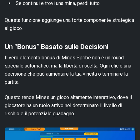
Se continui e trovi una mina, perdi tutto
Questa funzione aggiunge una forte componente strategica
al gioco.
Un “Bonus” Basato sulle Decisioni
Il vero elemento bonus di Mines Spribe non è un round
speciale automatico, ma la libertà di scelta. Ogni clic è una
decisione che può aumentare la tua vincita o terminare la
partita.
Questo rende Mines un gioco altamente interattivo, dove il
giocatore ha un ruolo attivo nel determinare il livello di
rischio e il potenziale guadagno.