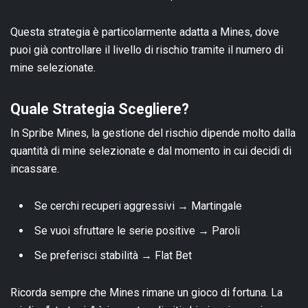
Questa strategia è particolarmente adatta a Mines, dove
puoi già controllare il livello di rischio tramite il numero di
mine selezionate.
Quale Strategia Scegliere?
In Spribe Mines, la gestione del rischio dipende molto dalla
quantità di mine selezionate e dal momento in cui decidi di
incassare.
Se cerchi recuperi aggressivi → Martingale
Se vuoi sfruttare le serie positive → Paroli
Se preferisci stabilità → Flat Bet
Ricorda sempre che Mines rimane un gioco di fortuna. La