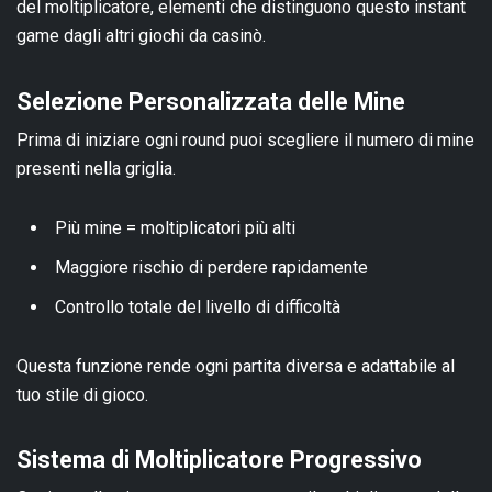
del moltiplicatore, elementi che distinguono questo instant
game dagli altri giochi da casinò.
Selezione Personalizzata delle Mine
Prima di iniziare ogni round puoi scegliere il numero di mine
presenti nella griglia.
Più mine = moltiplicatori più alti
Maggiore rischio di perdere rapidamente
Controllo totale del livello di difficoltà
Questa funzione rende ogni partita diversa e adattabile al
tuo stile di gioco.
Sistema di Moltiplicatore Progressivo