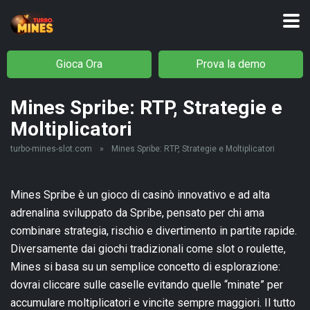
Gioca Ora
Prova la demo
Mines Spribe: RTP, Strategie e
Moltiplicatori
turbo-mines-slot.com
»
Mines Spribe: RTP, Strategie e Moltiplicatori
Mines Spribe è un gioco di casinò innovativo e ad alta
adrenalina sviluppato da Spribe, pensato per chi ama
combinare strategia, rischio e divertimento in partite rapide.
Diversamente dai giochi tradizionali come slot o roulette,
Mines si basa su un semplice concetto di esplorazione:
dovrai cliccare sulle caselle evitando quelle “minate” per
accumulare moltiplicatori e vincite sempre maggiori. Il tutto